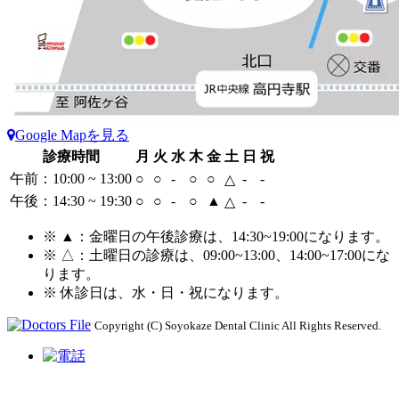
Google Mapを見る
診療時間
月
火
水
木
金
土
日
祝
午前：10:00 ~ 13:00
○
○
-
○
○
-
-
△
午後：14:30 ~ 19:30
○
○
-
○
▲
-
-
△
※ ▲：金曜日の午後診療は、14:30~19:00
になります。
※ △：土曜日の診療は、09:00~13:00、14:00~17:00
にな
ります。
※ 休診日は、水・日・祝
になります。
Copyright (C) Soyokaze Dental Clinic All Rights Reserved.