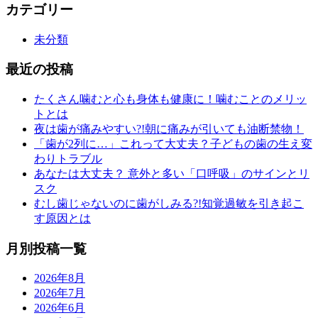
カテゴリー
未分類
最近の投稿
たくさん噛むと心も身体も健康に！噛むことのメリッ
トとは
夜は歯が痛みやすい?!朝に痛みが引いても油断禁物！
「歯が2列に…」これって大丈夫？子どもの歯の生え変
わりトラブル
あなたは大丈夫？ 意外と多い「口呼吸」のサインとリ
スク
むし歯じゃないのに歯がしみる?!知覚過敏を引き起こ
す原因とは
月別投稿一覧
2026年8月
2026年7月
2026年6月