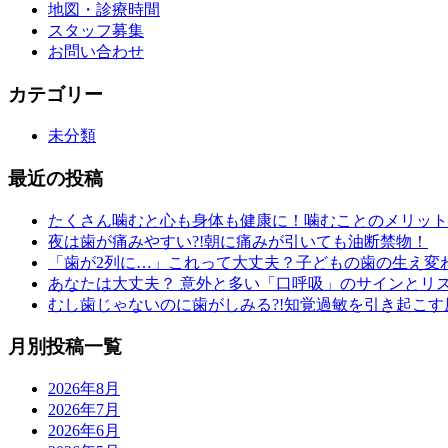
地図・診療時間
スタッフ募集
お問い合わせ
カテゴリー
未分類
最近の投稿
たくさん噛むと心も身体も健康に！噛むことのメリット
夜は歯が痛みやすい?!朝に痛みが引いても油断禁物！
「歯が2列に…」これって大丈夫？子どもの歯の生え変
あなたは大丈夫？ 意外と多い「口呼吸」のサインとリ
むし歯じゃないのに歯がしみる?!知覚過敏を引き起こす
月別投稿一覧
2026年8月
2026年7月
2026年6月