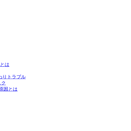
とは
わりトラブル
スク
原因とは