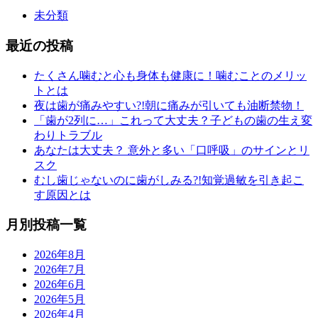
未分類
最近の投稿
たくさん噛むと心も身体も健康に！噛むことのメリッ
トとは
夜は歯が痛みやすい?!朝に痛みが引いても油断禁物！
「歯が2列に…」これって大丈夫？子どもの歯の生え変
わりトラブル
あなたは大丈夫？ 意外と多い「口呼吸」のサインとリ
スク
むし歯じゃないのに歯がしみる?!知覚過敏を引き起こ
す原因とは
月別投稿一覧
2026年8月
2026年7月
2026年6月
2026年5月
2026年4月