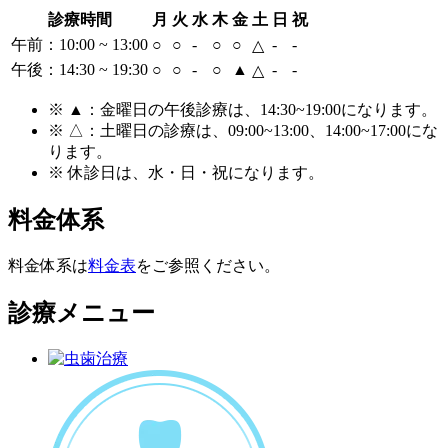
診療時間
月
火
水
木
金
土
日
祝
午前：10:00 ~ 13:00
○
○
-
○
○
-
-
△
午後：14:30 ~ 19:30
○
○
-
○
▲
-
-
△
※ ▲：金曜日の午後診療は、14:30~19:00
になります。
※ △：土曜日の診療は、09:00~13:00、14:00~17:00
にな
ります。
※ 休診日は、水・日・祝
になります。
料金体系
料金体系は
料金表
をご参照ください。
診療メニュー