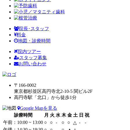
院長･スタッフ
料金
地図・診療時間
院内ツアー
スタッフ募集
お問い合わせ
〒166-0002
東京都杉並区高円寺北2-10-5 関ビル2F
高円寺駅「北口」から徒歩1分
Google Mapを見る
診療時間
月
火
水
木
金
土
日
祝
午前：10:00 ~ 13:00
○
○
-
○
○
-
-
△
午後：14:30 ~ 19:30
○
○
-
○
▲
-
-
△