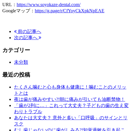
URL：
https://www.soyokaze-dental.com/
Googleマップ：
https://g.page/r/CfYoyCkXpkNpEAE
前の記事へ
次の記事へ
カテゴリー
未分類
最近の投稿
たくさん噛むと心も身体も健康に！噛むことのメリッ
トとは
夜は歯が痛みやすい?!朝に痛みが引いても油断禁物！
「歯が2列に…」これって大丈夫？子どもの歯の生え変
わりトラブル
あなたは大丈夫？ 意外と多い「口呼吸」のサインとリ
スク
むし歯じゃないのに歯がしみる?!知覚過敏を引き起こ