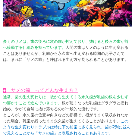
多くのサメは、歯の後ろに次の歯が控えており、抜けると後ろの歯が前
へ移動する仕組みを持っています。
人間の歯はサメのように生え変わる
ことはありませんが、乳歯から永久歯へ生え変わる時期のお子さんで
は、まれに
「サメの歯」
と呼ばれる生え方が見られることがあります。
●
「サメの歯」ってどんな生え方？
通常、歯の生え変わりは、後から生えてくる永久歯が乳歯の根を少しず
つ溶かすことで進んでいきます。
根が短くなった乳歯はグラグラと揺れ
始め、やがて自然に抜け落ちるのが一般的な流れです。
ところが、永久歯の位置や向きなどの影響で、根がうまく吸収されなか
った場合、
乳歯が残ったまま永久歯が生えてくることがあります。
この
ような生え変わりトラブルは特に下の前歯に多く見られ、歯が2列に並ん
で見えることから「サメの歯」と表現されることもあります。