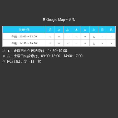
Google Mapを見る
診療時間
月
火
水
木
金
土
日
祝
午前：10:00 ~ 13:00
○
○
-
○
○
△
-
-
午後：14:30 ~ 19:30
○
○
-
○
▲
△
-
-
※ ▲：金曜日の午後診療は、14:30~19:00
※ △：土曜日の診療は、09:00~13:00、14:00~17:00
※ 休診日は、水・日・祝