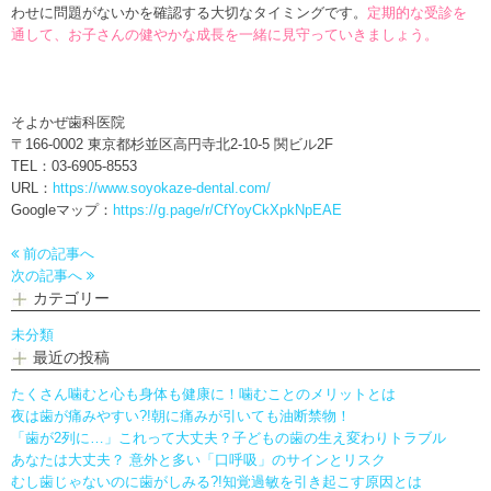
わせに問題がないかを確認する大切なタイミングです。
定期的な受診を
通して、お子さんの健やかな成長を一緒に見守っていきましょう。
そよかぜ歯科医院
〒166-0002 東京都杉並区高円寺北2-10-5 関ビル2F
TEL：03-6905-8553
URL：
https://www.soyokaze-dental.com/
Googleマップ：
https://g.page/r/CfYoyCkXpkNpEAE
前の記事へ
次の記事へ
カテゴリー
未分類
最近の投稿
たくさん噛むと心も身体も健康に！噛むことのメリットとは
夜は歯が痛みやすい?!朝に痛みが引いても油断禁物！
「歯が2列に…」これって大丈夫？子どもの歯の生え変わりトラブル
あなたは大丈夫？ 意外と多い「口呼吸」のサインとリスク
むし歯じゃないのに歯がしみる?!知覚過敏を引き起こす原因とは